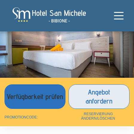
Zum
Hotel San Michele
Inhalt
springen
- BIBIONE -
Angebot
anfordern
RESERVIERUNG
PROMOTIONCODE:
ÄNDERN/LÖSCHEN