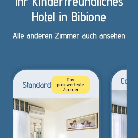
Ihr kinderfreundliches
Hotel in Bibione
Alle anderen Zimmer auch ansehen
Comf
Das
Standard
preiswerteste
Zimmer