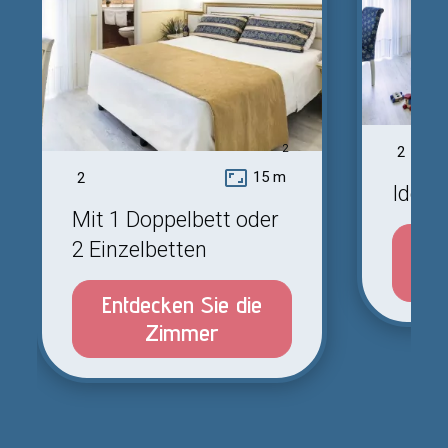
2
2
aspect_ratio
15 m
2
Ideal
Mit 1 Doppelbett oder
En
2 Einzelbetten
Entdecken Sie die
Zimmer