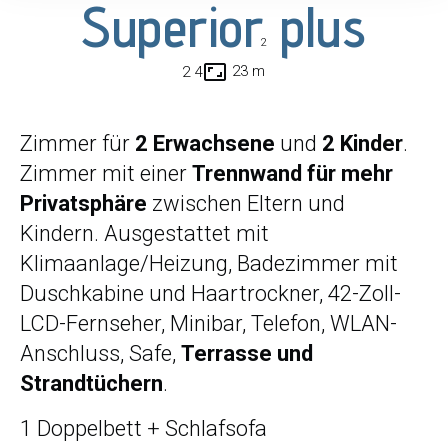
Superior plus
2
aspect_ratio
23 m
2
4
Zimmer für
2 Erwachsene
und
2 Kinder
.
Zimmer mit einer
Trennwand für mehr
Privatsphäre
zwischen Eltern und
Kindern. Ausgestattet mit
Klimaanlage/Heizung, Badezimmer mit
Duschkabine und Haartrockner, 42-Zoll-
LCD-Fernseher, Minibar, Telefon, WLAN-
Anschluss, Safe,
Terrasse und
Strandtüchern
.
1 Doppelbett + Schlafsofa