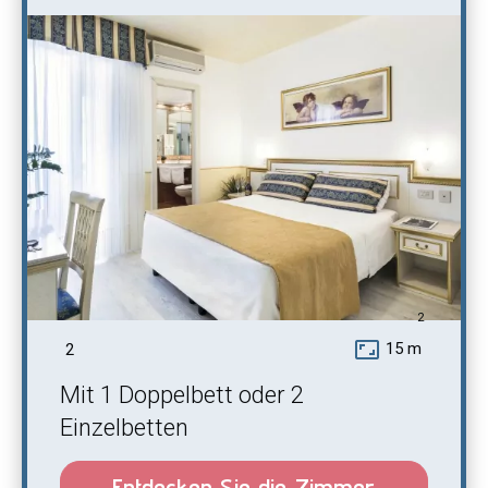
2
aspect_ratio
15 m
2
Mit 1 Doppelbett oder 2
Einzelbetten
Entdecken Sie die Zimmer