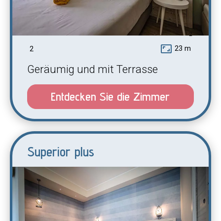
2
aspect_ratio
23 m
2
Geräumig und mit Terrasse
Entdecken Sie die Zimmer
Superior plus