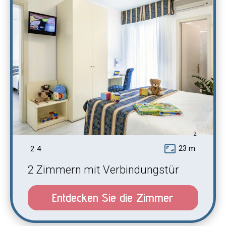
2
aspect_ratio
23 m
2
4
2 Zimmern mit Verbindungstür
Entdecken Sie die Zimmer