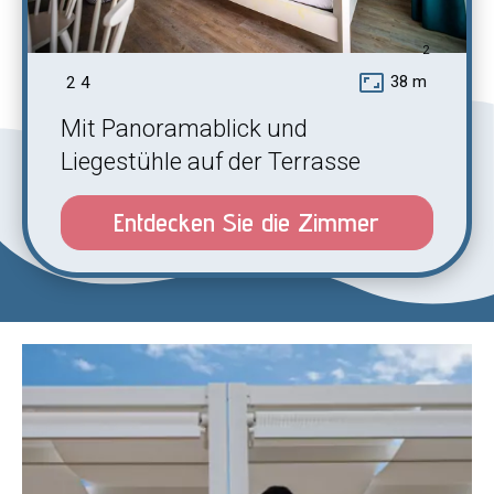
2
aspect_ratio
38 m
2
4
Mit Panoramablick und
Liegestühle auf der Terrasse
Entdecken Sie die Zimmer