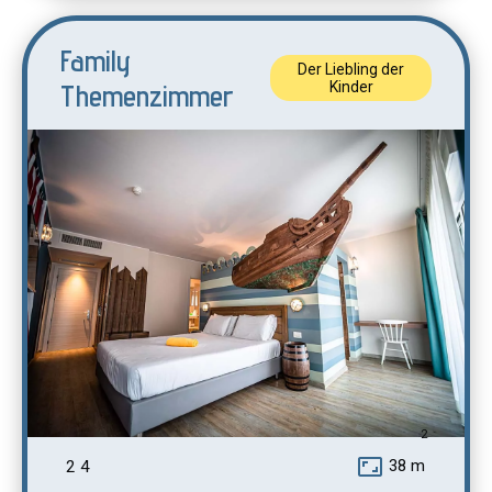
Family
Der Liebling der
Themenzimmer
Kinder
2
aspect_ratio
38 m
2
4