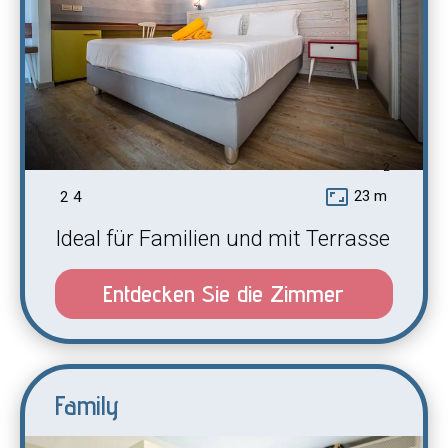
2
aspect_ratio
23 m
2
4
Ideal für Familien und mit Terrasse
Entdecken Sie die Zimmer
Family