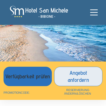
Zum
Hotel San Michele
Inhalt
springen
- BIBIONE -
Angebot
anfordern
RESERVIERUNG
PROMOTIONCODE:
ÄNDERN/LÖSCHEN