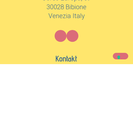
30028 Bibione
Venezia Italy
Kontakt
+39 0431 43472
info@hotelsanmichele.com
Newsletter
Melden Sie sich an, um stets über unsere