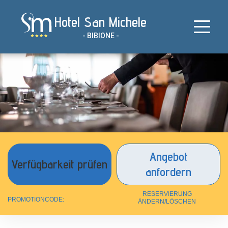
Zum
Hotel San Michele
Inhalt
springen
- BIBIONE -
Angebot
anfordern
RESERVIERUNG
PROMOTIONCODE:
ÄNDERN/LÖSCHEN