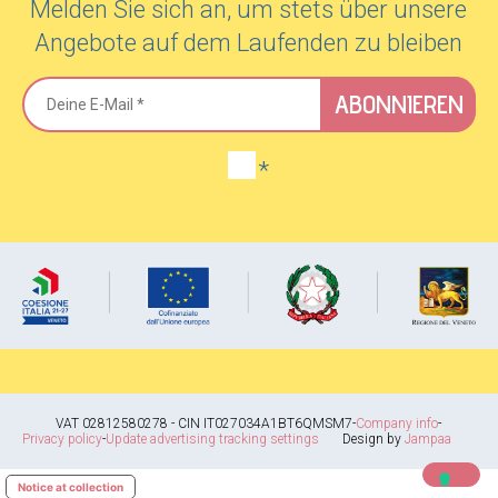
Melden Sie sich an, um stets über unsere
Angebote auf dem Laufenden zu bleiben
ABONNIEREN
*
VAT 02812580278 - CIN IT027034A1BT6QMSM7
-
Company info
-
Privacy policy
-
Update advertising tracking settings
Design by
Jampaa
Notice at collection