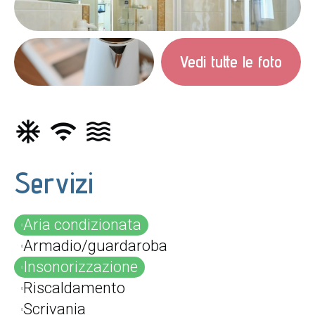
Vedi tutte le foto
ac_unit
wifi
waves
Servizi
Aria condizionata
Armadio/guardaroba
Insonorizzazione
Riscaldamento
Scrivania