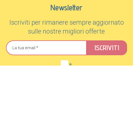
Newsletter
Iscriviti per rimanere sempre aggiornato
sulle nostre migliori offerte
ISCRIVITI
*
P.IVA 02812580278 - CIN IT027034A1BT6QMSM7
-
Dati societari
-