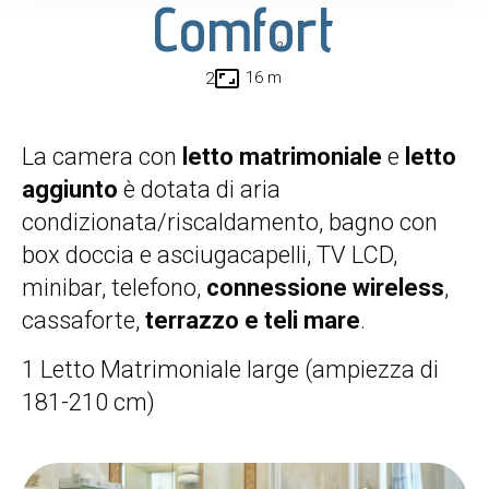
Comfort
2
aspect_ratio
16 m
2
La camera con
letto matrimoniale
e
letto
aggiunto
è dotata di aria
condizionata/riscaldamento, bagno con
box doccia e asciugacapelli, TV LCD,
minibar, telefono,
connessione wireless
,
cassaforte,
terrazzo e teli mare
.
1 Letto Matrimoniale large (ampiezza di
181-210 cm)