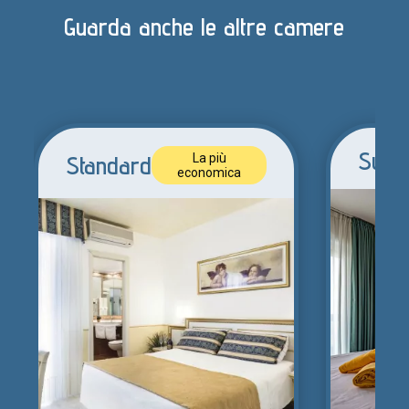
Guarda anche le altre camere
Super
Standard
La più
economica