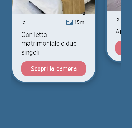
2
2
aspect_ratio
15 m
2
Ampia
Con letto
matrimoniale o due
Sc
singoli
Scopri la camera