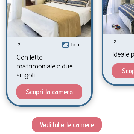
2
2
aspect_ratio
15 m
2
Ideale 
Con letto
matrimoniale o due
Scop
singoli
Scopri la camera
Vedi tutte le camere